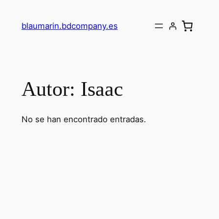
Saltar
al
blaumarin.bdcompany.es
contenido
Autor:
Isaac
No se han encontrado entradas.